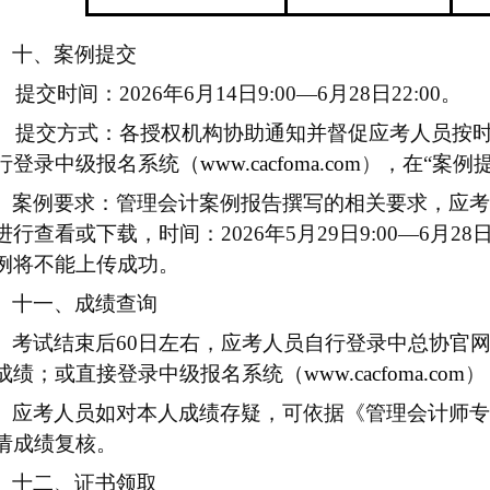
十、案例提交
提交时间：202
6
年
6
月
14
日9:00—
6
月
28
日2
2
:00。
提交方式：各授权机构
协助
通知并
督促
应考人员按
行登录中级报名系统（
www.cacfoma.com
）
，
在“案例
案例
要求
：管理会计案例
报告
撰写的
相关
要求，应考
进行
查看或
下载，时间：202
6
年
5
月
29
日
9:00
—
6
月
28
日
例将不能上传成功。
十一、成绩查询
考试结束后60日左右，应考人员自行登录中总协官
成绩；或直接登录中级报名系统（
www.cacfoma.com
）
应考人员
如
对本人成绩存疑，可依据《管理会计师专
请成绩复核。
十二、证书领取