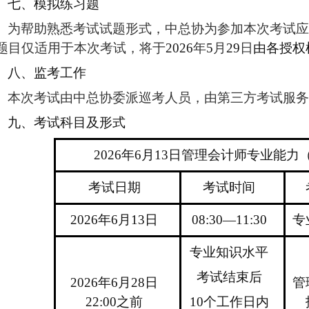
七、模拟练习题
为帮助熟悉考试试题形式，中总协为参加本次考试应
题目仅适用于本次考试，将于
2026
年
5
月
29
日
由各授权
八、监考工作
本次考试由中总协委派巡考人员，由第三方考试服务
九、考试科目及形式
2026年6月13日
管理会计师专业能力
考试日期
考试时间
2026
年
6
月
13
日
08:30—11:30
专
专业知识水平
考试结束后
2026
年
6
月
28
日
管
22:00
之前
10个工作日内