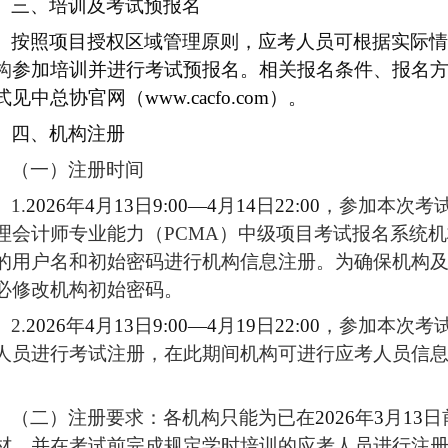
三、培训及考试预报名
按照项目授权区域管理原则，应考人员可根据实际情
构
参加培训并进行考试预报名。相关报名条件、报名
式见中总协官网（
www.cacfo.com
）。
四、机构注册
（一）
注册时间
1
.
2026
年
4
月
13
日
9:00—4
月
14
日
22:00
，参加本次考
理会计师专业能力
（
PCMA
）
中级项目
考试报名系统机
的用户名和初始密码进行机构信息注册。为确保机构
必修改机构初始密码。
2
.
2026
年
4
月
13
日
9:00—
4
月
19
日
22:00
，参加本次考
人员进行考试注册，在此期间机构可进行应考人员信
。
（二）
注册要求：各机构只能为已在
2026
年
3
月
13
日
材，并在考试前完成规定学时培训的应考人员进行注