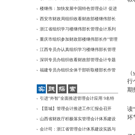
座
楼继伟：加快发展中国特色管理会计 促进
我国
西安市财政局组织收看财政部楼继伟部长
管理
浙江省组织学习楼继伟部长管理会计系列
讲座
重庆市组织参加财政部楼继伟部长作“管理
会
江西专员办认真组织学习楼继伟部长管理
会计
深圳专员办组织收看财政部管理会计专题
视频
福建专员办组织全体干部听取楼部长作管
（
理会
行
期
引进“外智”全面推进管理会计应用 9名特
读
聘
【晋城】管理会计推进工作汇报会召开
环
山西省财政厅积极落实管理会计体系建设
指导
会计司：浙江省管理会计体系建设实践与