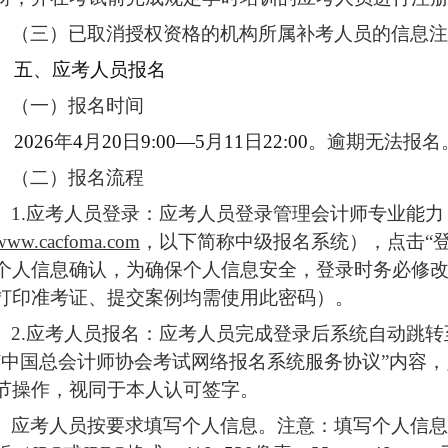
（三）已取消授权资格的机构所属补考人员的信息注
五、应考人员报名
（一）
报名时间
2026
年
4
月
20
日
9:00—5
月
11
日
22:00
。逾期无法报名
（二）报名流程
1
.
应考人员登录：应考人员登录管理会计师专业能力
www.cacfoma.com
，以下简称中级报名系统），点击“
个人信息确认，为确保个人信息安全，登录时务必修
打印准考证、提交案例均需使用此密码
）
。
2
.
应考人员
报名：应考人员完成登录后系统自动跳转
“
中国总会计师协会考试网络报名系统服务协议
”内容
节操作，视同于本人认可签字。
应考人员按要求填写个人信息。注意：填写个人信息