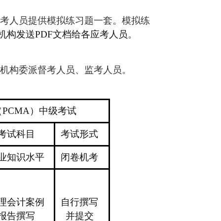
考人员提供模拟练习题一套。模拟练
机构发送PDF文档给各应考人员
。
机构委派督考人员、监考人员。
（
PCMA
）
中级
考试
考试科目
考试形式
业知识
水平
闭卷机考
理会计案例
自行
撰写
报告撰写
并提交