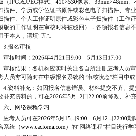
版（JPG或JPEG格式、
410
×
530
像素、
33mm
×
48mm
、
扫描件、学历或学位证书原件或彩色电子扫描件、专
扫描件、个人工作证明原件或彩色电子扫描件（工作
模版的工作证明在审核时将被驳回），各项报名信息
用于本人，请填“无”。
3
.
报名审核
审核时间：
2026
年
4
月
21
日
9:00—5
月
13
日
17:00
。
审核结果：各机构应实时关注各自所注册应考人员审
考人员亦可随时在中级报名系统的“审核状态”栏目中
4.
资料补充：如因报名信息错误、材料提交不齐、提
要补充资料的，可在
2026
年
5
月
12
日
22:00
前修改、补
六、网络课程学习
应考人员
可在
2026
年
5
月
15
日
9:00—6
月
12
日
22:00
期
名系统
（
www.cacfo
ma
.com
）
的“网络课程”栏目进行学